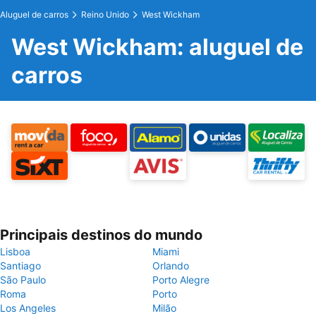
Aluguel de carros
Reino Unido
West Wickham
West Wickham: aluguel de
carros
Principais destinos do mundo
Lisboa
Miami
Santiago
Orlando
São Paulo
Porto Alegre
Roma
Porto
Los Angeles
Milão