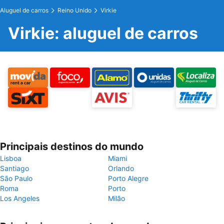
Aluguel de carros
Reino Unido
Virkie
Virkie: aluguel de carros
Principais destinos do mundo
Lisboa
Miami
Santiago
Orlando
São Paulo
Porto Alegre
Roma
Porto
Los Angeles
Milão