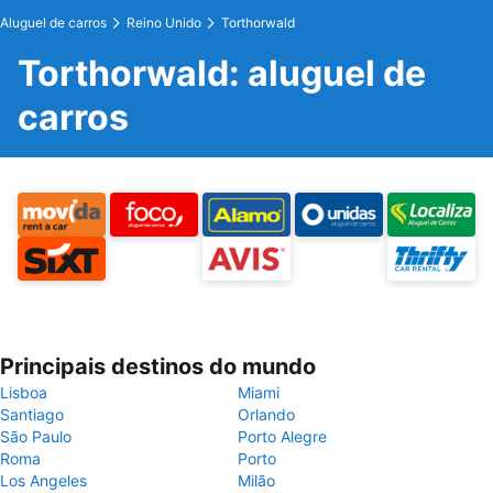
Aluguel de carros
Reino Unido
Torthorwald
Torthorwald: aluguel de
carros
Principais destinos do mundo
Lisboa
Miami
Santiago
Orlando
São Paulo
Porto Alegre
Roma
Porto
Los Angeles
Milão