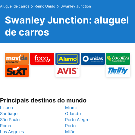
Aluguel de carros
Reino Unido
Swanley Junction
Swanley Junction: aluguel
de carros
Principais destinos do mundo
Lisboa
Miami
Santiago
Orlando
São Paulo
Porto Alegre
Roma
Porto
Los Angeles
Milão