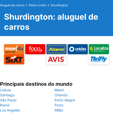
Aluguel de carros
Reino Unido
Shurdington
Shurdington: aluguel de
carros
Principais destinos do mundo
Lisboa
Miami
Santiago
Orlando
São Paulo
Porto Alegre
Roma
Porto
Los Angeles
Milão