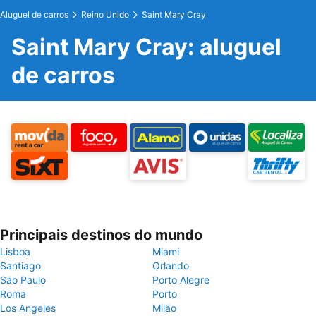
Aluguel de carros
Reino Unido
Saint Mary Cray
Saint Mary Cray: aluguel
de carros
Principais destinos do mundo
Lisboa
Miami
Santiago
Orlando
São Paulo
Porto Alegre
Roma
Porto
Los Angeles
Milão