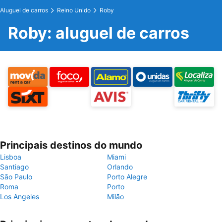
Aluguel de carros
Reino Unido
Roby
Roby: aluguel de carros
Principais destinos do mundo
Lisboa
Miami
Santiago
Orlando
São Paulo
Porto Alegre
Roma
Porto
Los Angeles
Milão