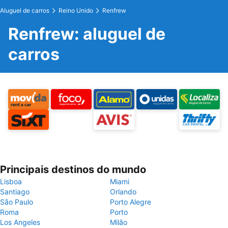
Aluguel de carros
Reino Unido
Renfrew
Renfrew: aluguel de
carros
Principais destinos do mundo
Lisboa
Miami
Santiago
Orlando
São Paulo
Porto Alegre
Roma
Porto
Los Angeles
Milão