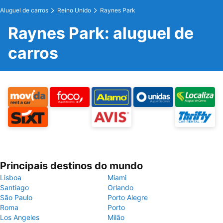
Aluguel de carros
Reino Unido
Raynes Park
Raynes Park: aluguel de
carros
Principais destinos do mundo
Lisboa
Miami
Santiago
Orlando
São Paulo
Porto Alegre
Roma
Porto
Los Angeles
Milão