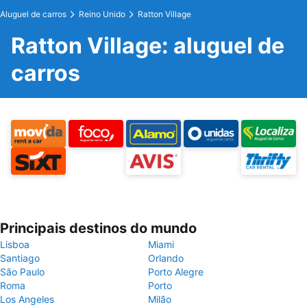
Aluguel de carros
Reino Unido
Ratton Village
Ratton Village: aluguel de
carros
Principais destinos do mundo
Lisboa
Miami
Santiago
Orlando
São Paulo
Porto Alegre
Roma
Porto
Los Angeles
Milão