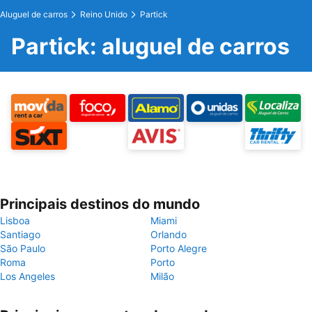
Aluguel de carros
Reino Unido
Partick
Partick: aluguel de carros
Principais destinos do mundo
Lisboa
Miami
Santiago
Orlando
São Paulo
Porto Alegre
Roma
Porto
Los Angeles
Milão