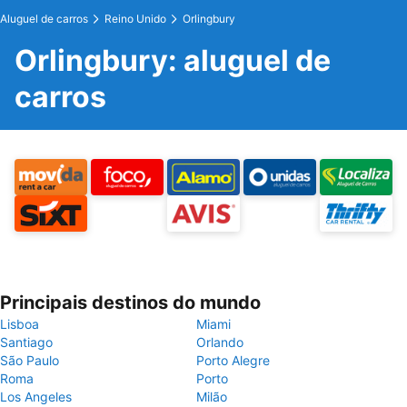
Aluguel de carros
Reino Unido
Orlingbury
Orlingbury: aluguel de
carros
Principais destinos do mundo
Lisboa
Miami
Santiago
Orlando
São Paulo
Porto Alegre
Roma
Porto
Los Angeles
Milão