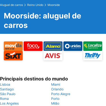
Aluguel de carros
Reino Unido
Moorside
Moorside: aluguel de
carros
Principais destinos do mundo
Lisboa
Miami
Santiago
Orlando
São Paulo
Porto Alegre
Roma
Porto
Los Angeles
Milão