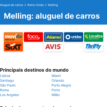
Aluguel de carros
Reino Unido
Melling
Melling: aluguel de carros
Principais destinos do mundo
Lisboa
Miami
Santiago
Orlando
São Paulo
Porto Alegre
Roma
Porto
Los Angeles
Milão