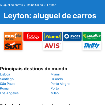
Aluguel de carros
Reino Unido
Leyton
Leyton: aluguel de carros
Principais destinos do mundo
Lisboa
Miami
Santiago
Orlando
São Paulo
Porto Alegre
Roma
Porto
Los Angeles
Milão