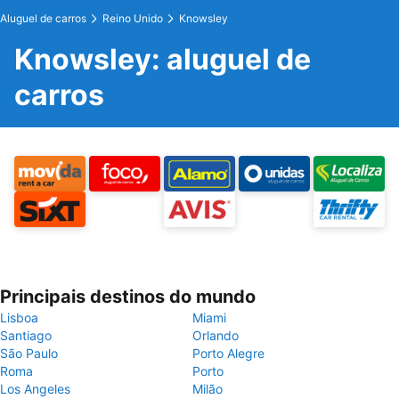
Aluguel de carros
Reino Unido
Knowsley
Knowsley: aluguel de
carros
Principais destinos do mundo
Lisboa
Miami
Santiago
Orlando
São Paulo
Porto Alegre
Roma
Porto
Los Angeles
Milão