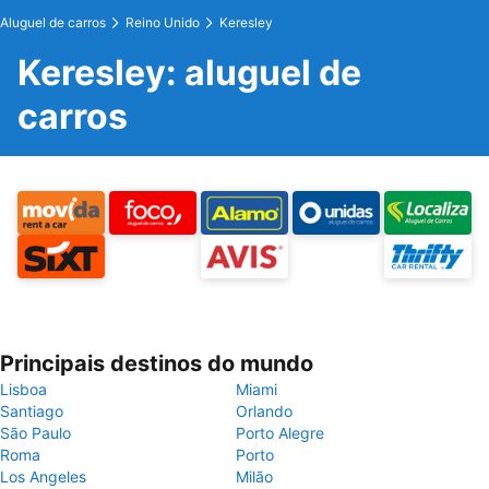
Aluguel de carros
Reino Unido
Keresley
Keresley: aluguel de
carros
Principais destinos do mundo
Lisboa
Miami
Santiago
Orlando
São Paulo
Porto Alegre
Roma
Porto
Los Angeles
Milão