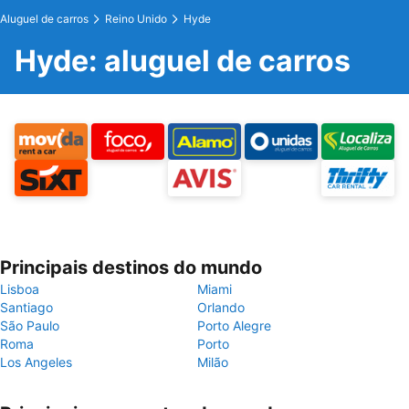
Aluguel de carros
Reino Unido
Hyde
Hyde: aluguel de carros
Principais destinos do mundo
Lisboa
Miami
Santiago
Orlando
São Paulo
Porto Alegre
Roma
Porto
Los Angeles
Milão