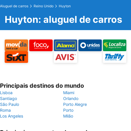
Aluguel de carros
Reino Unido
Huyton
Huyton: aluguel de carros
Principais destinos do mundo
Lisboa
Miami
Santiago
Orlando
São Paulo
Porto Alegre
Roma
Porto
Los Angeles
Milão