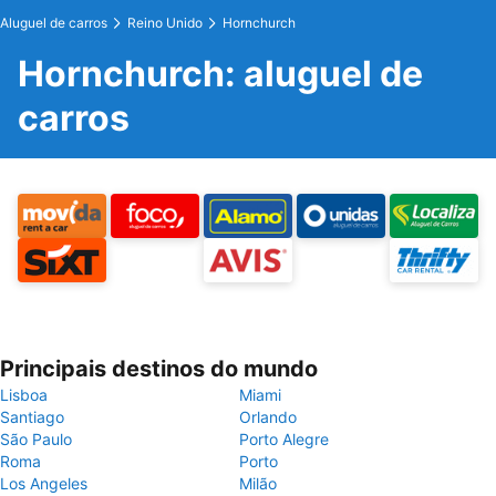
Aluguel de carros
Reino Unido
Hornchurch
Hornchurch: aluguel de
carros
Principais destinos do mundo
Lisboa
Miami
Santiago
Orlando
São Paulo
Porto Alegre
Roma
Porto
Los Angeles
Milão