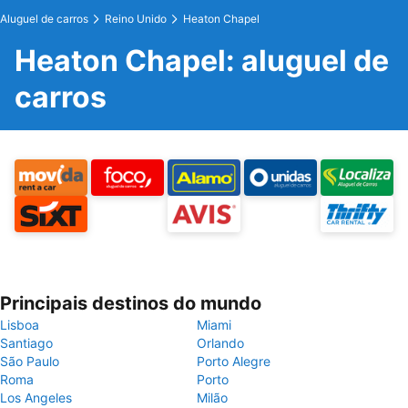
Aluguel de carros
Reino Unido
Heaton Chapel
Heaton Chapel: aluguel de
carros
Principais destinos do mundo
Lisboa
Miami
Santiago
Orlando
São Paulo
Porto Alegre
Roma
Porto
Los Angeles
Milão