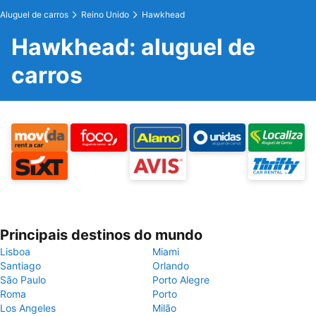
Aluguel de carros
Reino Unido
Hawkhead
Hawkhead: aluguel de
carros
Principais destinos do mundo
Lisboa
Miami
Santiago
Orlando
São Paulo
Porto Alegre
Roma
Porto
Los Angeles
Milão