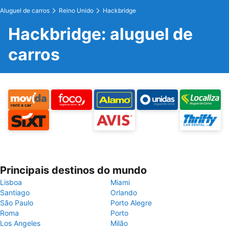
Aluguel de carros
Reino Unido
Hackbridge
Hackbridge: aluguel de
carros
Principais destinos do mundo
Lisboa
Miami
Santiago
Orlando
São Paulo
Porto Alegre
Roma
Porto
Los Angeles
Milão