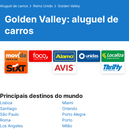
Aluguel de carros
Reino Unido
Golden Valley
Golden Valley: aluguel de
carros
Principais destinos do mundo
Lisboa
Miami
Santiago
Orlando
São Paulo
Porto Alegre
Roma
Porto
Los Angeles
Milão