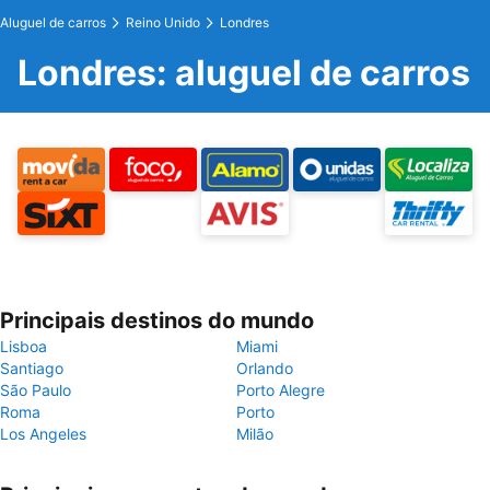
Aluguel de carros
Reino Unido
Londres
Londres: aluguel de carros
Principais destinos do mundo
Lisboa
Miami
Santiago
Orlando
São Paulo
Porto Alegre
Roma
Porto
Los Angeles
Milão