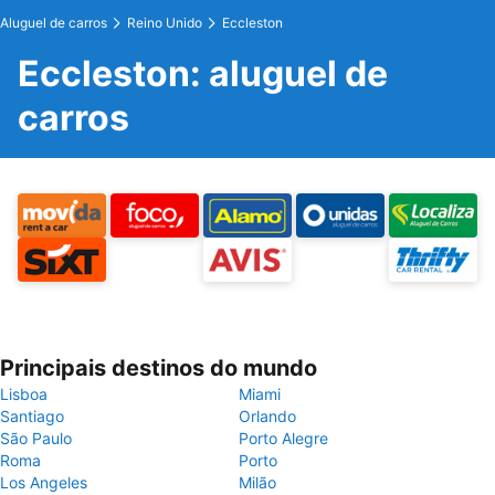
Aluguel de carros
Reino Unido
Eccleston
Eccleston: aluguel de
carros
Principais destinos do mundo
Lisboa
Miami
Santiago
Orlando
São Paulo
Porto Alegre
Roma
Porto
Los Angeles
Milão