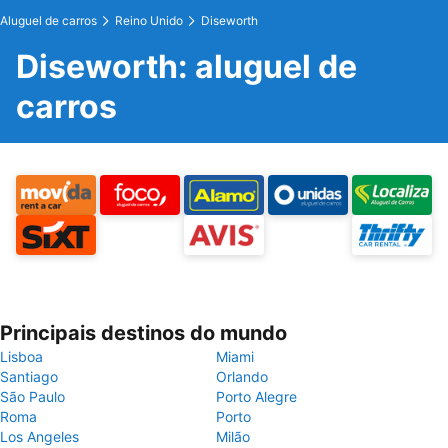
Aluguel de carros
Reino Unido
Diseworth
Diseworth: aluguel de
carros
Principais destinos do mundo
Lisboa
Miami
Santiago
Orlando
São Paulo
Porto Alegre
Roma
Porto
Los Angeles
Milão