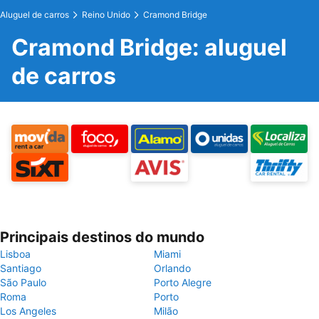
Aluguel de carros
Reino Unido
Cramond Bridge
Cramond Bridge: aluguel
de carros
Principais destinos do mundo
Lisboa
Miami
Santiago
Orlando
São Paulo
Porto Alegre
Roma
Porto
Los Angeles
Milão