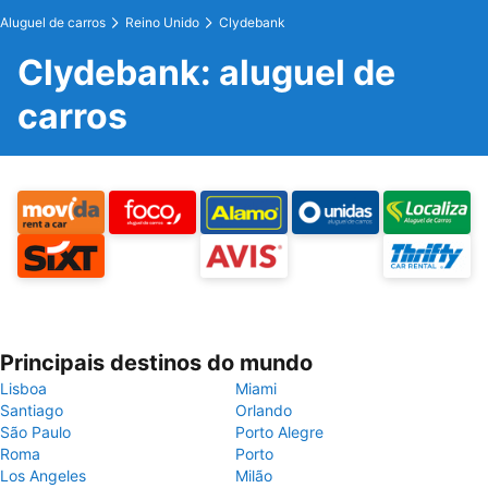
Aluguel de carros
Reino Unido
Clydebank
Clydebank: aluguel de
carros
Principais destinos do mundo
Lisboa
Miami
Santiago
Orlando
São Paulo
Porto Alegre
Roma
Porto
Los Angeles
Milão