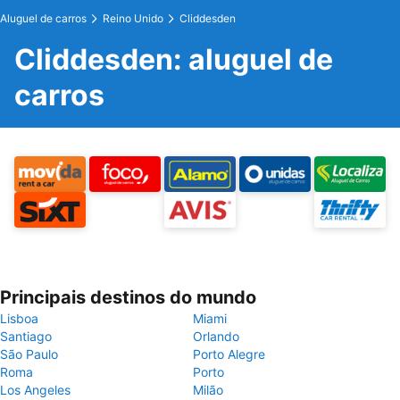
Aluguel de carros
Reino Unido
Cliddesden
Cliddesden: aluguel de
carros
Principais destinos do mundo
Lisboa
Miami
Santiago
Orlando
São Paulo
Porto Alegre
Roma
Porto
Los Angeles
Milão