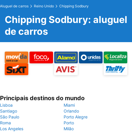
Aluguel de carros
Reino Unido
Chipping Sodbury
Chipping Sodbury: aluguel
de carros
Principais destinos do mundo
Lisboa
Miami
Santiago
Orlando
São Paulo
Porto Alegre
Roma
Porto
Los Angeles
Milão