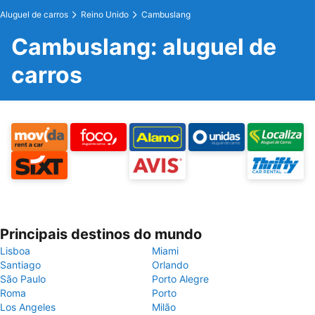
Aluguel de carros
Reino Unido
Cambuslang
Cambuslang: aluguel de
carros
Principais destinos do mundo
Lisboa
Miami
Santiago
Orlando
São Paulo
Porto Alegre
Roma
Porto
Los Angeles
Milão