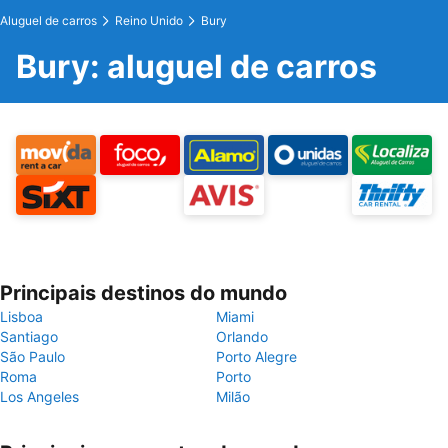
Aluguel de carros
Reino Unido
Bury
Bury: aluguel de carros
Principais destinos do mundo
Lisboa
Miami
Santiago
Orlando
São Paulo
Porto Alegre
Roma
Porto
Los Angeles
Milão