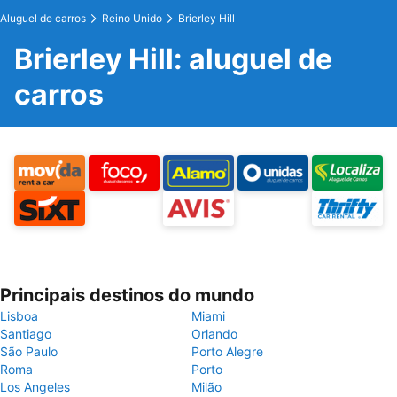
Aluguel de carros
Reino Unido
Brierley Hill
Brierley Hill: aluguel de
carros
Principais destinos do mundo
Lisboa
Miami
Santiago
Orlando
São Paulo
Porto Alegre
Roma
Porto
Los Angeles
Milão