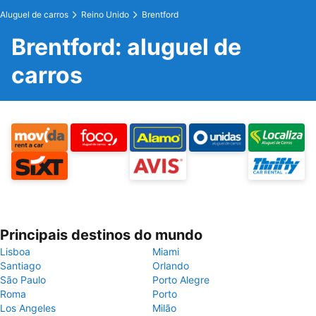
Aluguel de carros
Reino Unido
Brentford
Brentford: aluguel de
carros
Principais destinos do mundo
Lisboa
Miami
Santiago
Orlando
São Paulo
Porto Alegre
Roma
Porto
Los Angeles
Milão