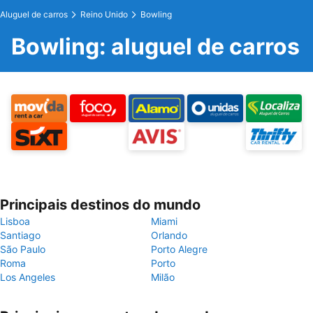
Aluguel de carros
Reino Unido
Bowling
Bowling: aluguel de carros
Principais destinos do mundo
Lisboa
Miami
Santiago
Orlando
São Paulo
Porto Alegre
Roma
Porto
Los Angeles
Milão