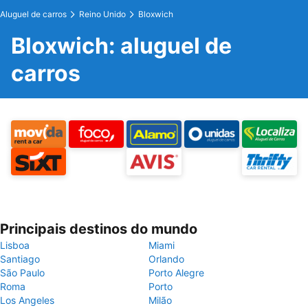
Aluguel de carros
Reino Unido
Bloxwich
Bloxwich: aluguel de
carros
Principais destinos do mundo
Lisboa
Miami
Santiago
Orlando
São Paulo
Porto Alegre
Roma
Porto
Los Angeles
Milão