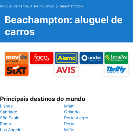
Aluguel de carros
Reino Unido
Beachampton
Beachampton: aluguel de
carros
Principais destinos do mundo
Lisboa
Miami
Santiago
Orlando
São Paulo
Porto Alegre
Roma
Porto
Los Angeles
Milão