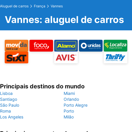
Aluguel de carros
França
Vannes
Vannes: aluguel de carros
Principais destinos do mundo
Lisboa
Miami
Santiago
Orlando
São Paulo
Porto Alegre
Roma
Porto
Los Angeles
Milão