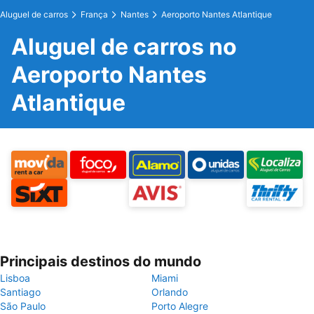
Aluguel de carros
França
Nantes
Aeroporto Nantes Atlantique
Aluguel de carros no
Aeroporto Nantes
Atlantique
Principais destinos do mundo
Lisboa
Miami
Santiago
Orlando
São Paulo
Porto Alegre