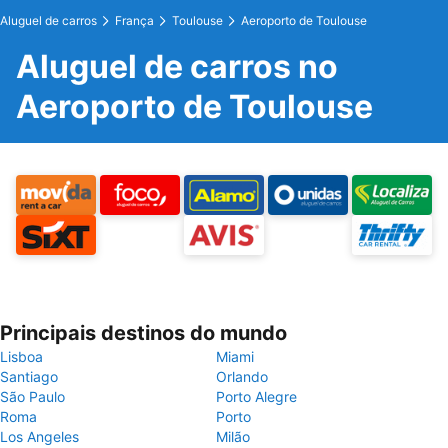
Aluguel de carros
França
Toulouse
Aeroporto de Toulouse
Aluguel de carros no
Aeroporto de Toulouse
Principais destinos do mundo
Lisboa
Miami
Santiago
Orlando
São Paulo
Porto Alegre
Roma
Porto
Los Angeles
Milão