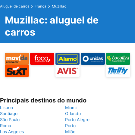
Aluguel de carros
França
Muzillac
Muzillac: aluguel de
carros
Principais destinos do mundo
Lisboa
Miami
Santiago
Orlando
São Paulo
Porto Alegre
Roma
Porto
Los Angeles
Milão