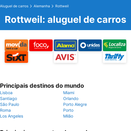
Aluguel de carros
Alemanha
Rottweil
Rottweil: aluguel de carros
Principais destinos do mundo
Lisboa
Miami
Santiago
Orlando
São Paulo
Porto Alegre
Roma
Porto
Los Angeles
Milão