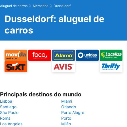
Aluguel de carros
Alemanha
Dusseldorf
Dusseldorf: aluguel de
carros
Principais destinos do mundo
Lisboa
Miami
Santiago
Orlando
São Paulo
Porto Alegre
Roma
Porto
Los Angeles
Milão