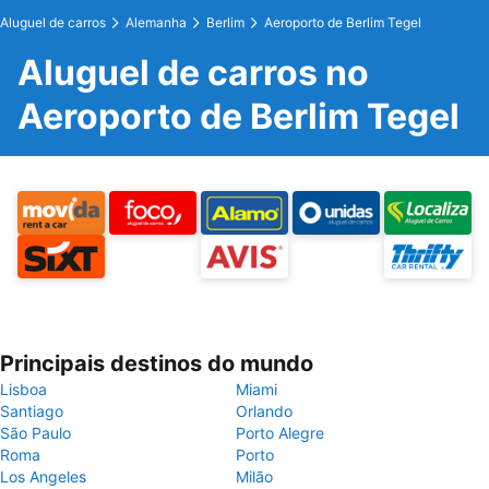
Aluguel de carros
Alemanha
Berlim
Aeroporto de Berlim Tegel
Aluguel de carros no
Aeroporto de Berlim Tegel
Principais destinos do mundo
Lisboa
Miami
Santiago
Orlando
São Paulo
Porto Alegre
Roma
Porto
Los Angeles
Milão