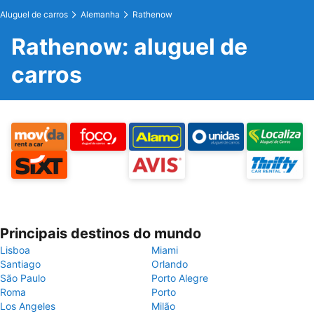
Aluguel de carros
Alemanha
Rathenow
Rathenow: aluguel de
carros
Principais destinos do mundo
Lisboa
Miami
Santiago
Orlando
São Paulo
Porto Alegre
Roma
Porto
Los Angeles
Milão