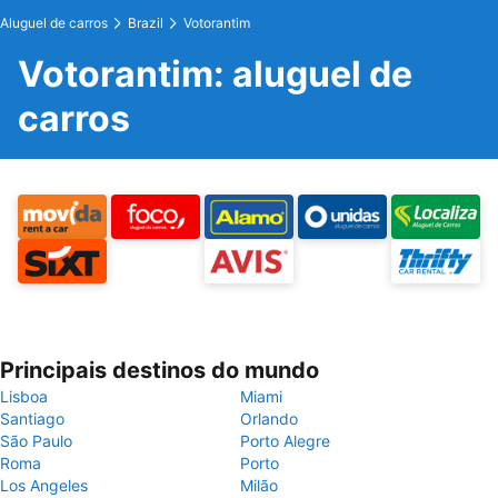
Aluguel de carros
Brazil
Votorantim
Votorantim: aluguel de
carros
Principais destinos do mundo
Lisboa
Miami
Santiago
Orlando
São Paulo
Porto Alegre
Roma
Porto
Los Angeles
Milão