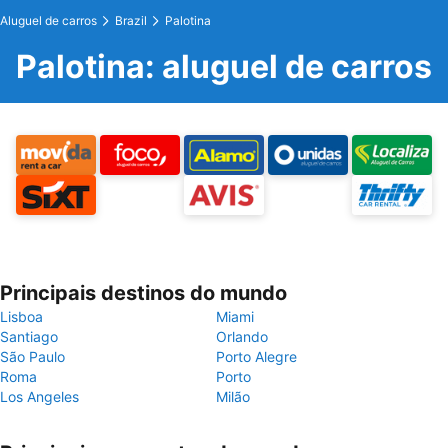
Aluguel de carros
Brazil
Palotina
Palotina: aluguel de carros
Principais destinos do mundo
Lisboa
Miami
Santiago
Orlando
São Paulo
Porto Alegre
Roma
Porto
Los Angeles
Milão