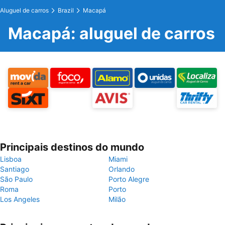
Aluguel de carros
Brazil
Macapá
Macapá: aluguel de carros
Principais destinos do mundo
Lisboa
Miami
Santiago
Orlando
São Paulo
Porto Alegre
Roma
Porto
Los Angeles
Milão