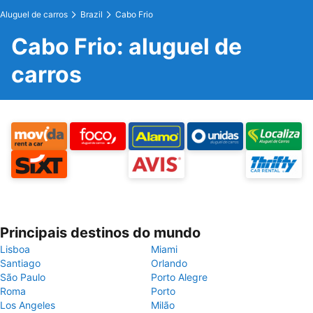
Aluguel de carros
Brazil
Cabo Frio
Cabo Frio: aluguel de
carros
Principais destinos do mundo
Lisboa
Miami
Santiago
Orlando
São Paulo
Porto Alegre
Roma
Porto
Los Angeles
Milão